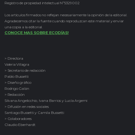
Registro de propiedad intelectual Nº5329002
Los artículos firmados no reflejan necesariamente la opinión de la editorial.
Agradecemos citar la fuente cuando reproduzcan este material y enviar
una copia a la editorial.
CONOCE MAS SOBRE ECODÍAS!
> Directora
Valeria Villagra
> Secretario de redacción
Pablo Bussetti
> Diseño gráfico
Rodrigo Galán
> Redacción
Silvana Angelicchio, Ivana Barrios y Lucía Argemi
> Difusión en redes sociales
Santiago Bussetti y Camila Bussetti
> Colaboradores
Claudio Eberhardt