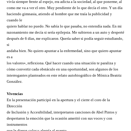
vivía siempre frente al espejo, era adicta a la sociedad, al que ponerme, al
como me va a ver el otro. Muy pendiente de lo que decía el otro. Y un día
haciendo gimnasia, atiendo al hombre que me traía la publicidad y
cuando le
quiero hablar no puedo. No sabía lo que pasaba, no entendía nada. En mi
razonamiento me decía si sería epilepsia. Me subieron a un auto y desperté
después de 6 días, me explicaron. Quería saber si podía seguir estudiando,
si
andaba bien. No quiero apuntar a la enfermedad, sino que quiero apuntar
es a
los valores», reflexiona. Qué hacer cuando una situación te paraliza y
cómo convertir cada obstáculo en una oportunidad, son algunos de los
interrogantes planteados en este relato autobiográfico de Mónica Beatriz
González.
Vivencias
En la presentación participó en la apertura y el cierre el coro de la
Dirección
de Inclusión y Accesibilidad, interpretaron canciones de Abel Pintos y
despertaron la emoción que la ocasión ameritó con sus voces y con
instrumentos
que le dieron color y alegría al evento.