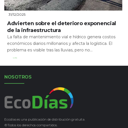
31/12/2025
Advierten sobre el deterioro exponencial
de la infraestructura
La falta de mantenimiento vial e hídrico genera costos
económicos diarios millonarios y afecta la logística. El
problema es visible tras las lluvias, pero no...
Leer Más
NOSOTROS
Ecodías es una publicación de distribución gratuita.
©Todos los derechos compartidos.