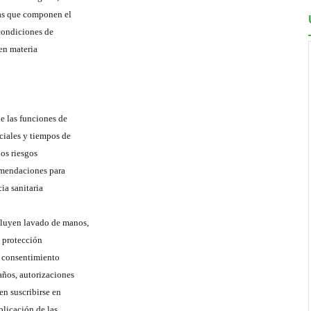
ias que componen el
 condiciones de
 en materia
de las funciones de
ciales y tiempos de
los riesgos
comendaciones para
ia sanitaria
cluyen lavado de manos,
e protección
l consentimiento
años, autorizaciones
en suscribirse en
plicación de las