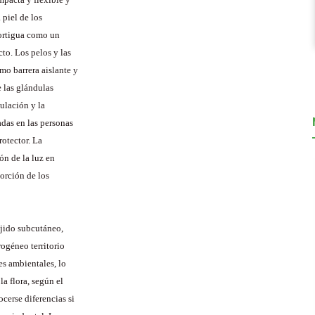
 piel de los
mortigua como un
to. Los pelos y las
o barrera aislante y
e las glándulas
ulación y la
das en las personas
otector. La
ión de la luz en
sorción de los
ejido subcutáneo,
rogéneo territorio
es ambientales, lo
a flora, según el
cerse diferencias si