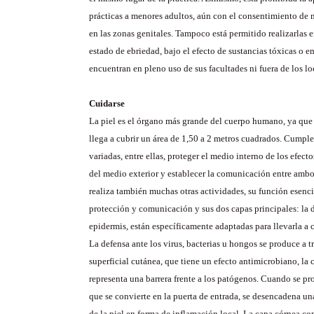
prácticas a menores adultos, aún con el consentimiento de 
en las zonas genitales. Tampoco está permitido realizarlas 
estado de ebriedad, bajo el efecto de sustancias tóxicas o e
encuentran en pleno uso de sus facultades ni fuera de los lo
Cuidarse
La piel es el órgano más grande del cuerpo humano, ya que
llega a cubrir un área de 1,50 a 2 metros cuadrados. Cumpl
variadas, entre ellas, proteger el medio interno de los efect
del medio exterior y establecer la comunicación entre ambo
realiza también muchas otras actividades, su función esenci
protección y comunicación y sus dos capas principales: la d
epidermis, están específicamente adaptadas para llevarla a 
La defensa ante los virus, bacterias u hongos se produce a t
superficial cutánea, que tiene un efecto antimicrobiano, la
representa una barrera frente a los patógenos. Cuando se pr
que se convierte en la puerta de entrada, se desencadena un
de la piel en forma de inflamación local. La capa córnea co