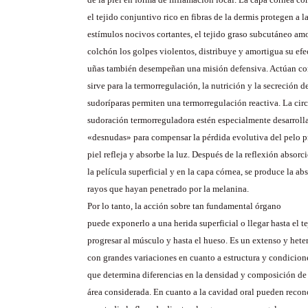
el tejido conjuntivo rico en fibras de la dermis protegen a la
estímulos nocivos cortantes, el tejido graso subcutáneo a
colchón los golpes violentos, distribuye y amortigua su efec
uñas también desempeñan una misión defensiva. Actúan com
sirve para la termorregulación, la nutrición y la secreción d
sudoríparas permiten una termorregulación reactiva. La circ
sudoración termorreguladora estén especialmente desarrolla
«desnudas» para compensar la pérdida evolutiva del pelo pr
piel refleja y absorbe la luz. Después de la reflexión absorc
la película superficial y en la capa córnea, se produce la ab
rayos que hayan penetrado por la melanina.
Por lo tanto, la acción sobre tan fundamental órgano
puede exponerlo a una herida superficial o llegar hasta el t
progresar al músculo y hasta el hueso. Es un extenso y hete
con grandes variaciones en cuanto a estructura y condicion
que determina diferencias en la densidad y composición de l
área considerada. En cuanto a la cavidad oral pueden recono