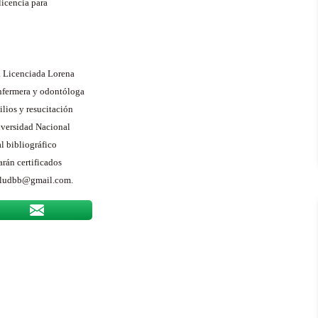
licencia para
la Licenciada Lorena
nfermera y odontóloga
lios y resucitación
niversidad Nacional
l bibliográfico
arán certificados
csaludbb@gmail.com.