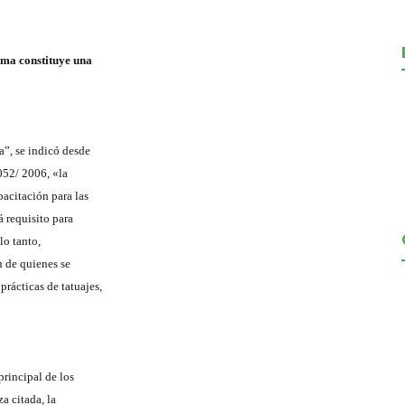
sma constituye una
a”, se indicó desde
052/ 2006, «la
acitación para las
á requisito para
lo tanto,
n de quienes se
prácticas de tatuajes,
principal de los
a citada, la