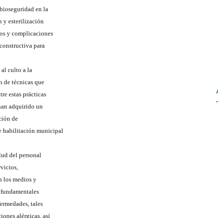
 bioseguridad en la
 y esterilización
gos y complicaciones
constructiva para
al culto a la
ón de técnicas que
tre estas prácticas
 han adquirido un
ción de
de habilitación municipal
lud del personal
rvicios,
on los medios y
s fundamentales
fermedades, tales
iones alérgicas, así