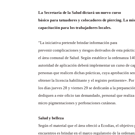
La Secretaría de la Salud dictará un nuevo curso
básico para tatuadores y colocadores de piercing. La mi
capacitación para los trabajadores locales.
“La iniciativa pretende brindar información para
prevenir complicaciones y riesgos derivados de esta práctic
el área comunal de Salud. Según establece la ordenanza 14
autoridad de aplicación deberá implementar un curso de cap
personas que realicen dichas prácticas, cuya aprobación ser
obtener la licencia habilitante y el registro pertinente». Por 
los días jueves 28 y viernes 29 se dedicarán a la preparació
dediquen a este oficio tan demandado, personal que realiza 
micro pigmentaciones y perforaciones cutáneas.
Salud y belleza
Según el material que el área ofreció a Ecodias, el objetivo 
encuentros es brindar en el marco regulatorio de la ordenanz