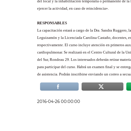
del local y la inhabilitación temporaria o permanente de la 
ejercer la actividad, en caso de reincidencia».
RESPONSABLES
La capacitación estará a cargo de la Dra. Sandra Ruggero, 
Leguizamón y la Licenciada Carolina Castaño, docentes, e
respectivamente. El curso incluye atención en primeros auxi
cardiopulmonar. Se realizará en el Centro Cultural de la U
del Sur, Rondeau 29. Los interesados deberán retirar materia
para participar del curso. Habrá un examen final y se entreg
de asistencia. Podrán inscribirse enviando un correo a se
2016-04-26 00:00:00