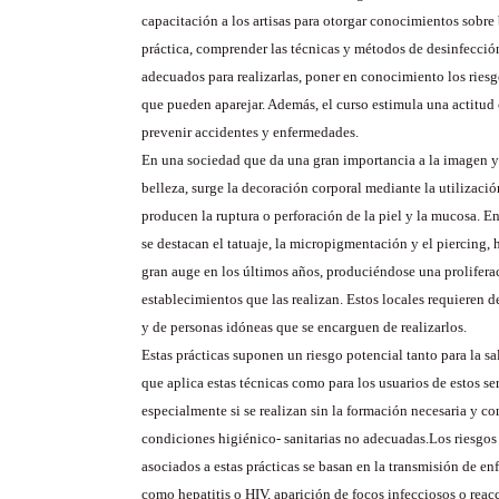
capacitación a los artisas para otorgar conocimientos sobre
práctica, comprender las técnicas y métodos de desinfección
adecuados para realizarlas, poner en conocimiento los ries
que pueden aparejar. Además, el curso estimula una actitud 
prevenir accidentes y enfermedades.
En una sociedad que da una gran importancia a la imagen y 
belleza, surge la decoración corporal mediante la utilizaci
producen la ruptura o perforación de la piel y la mucosa. En
se destacan el tatuaje, la micropigmentación y el piercing,
gran auge en los últimos años, produciéndose una prolifera
establecimientos que las realizan. Estos locales requieren 
y de personas idóneas que se encarguen de realizarlos.
Estas prácticas suponen un riesgo potencial tanto para la sa
que aplica estas técnicas como para los usuarios de estos se
especialmente si se realizan sin la formación necesaria y c
condiciones higiénico- sanitarias no adecuadas.Los riesgo
asociados a estas prácticas se basan en la transmisión de en
como hepatitis o HIV, aparición de focos infecciosos o reacc