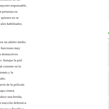
mayores responsable,
en personas en
n quienes no se
cales habilitados.
 en un adulto medio
e funciones muy
os destructivos
s. Aunque la piel
al consiste en la
ermis y la
cabo.
ravés de la película
 capa córnea
oduce una herida,
a reacción defensiva
mpacta y flexible y