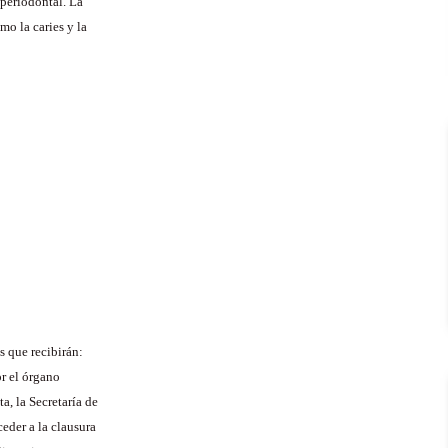
 periodontal. La
mo la caries y la
s que recibirán:
or el órgano
a, la Secretaría de
eder a la clausura