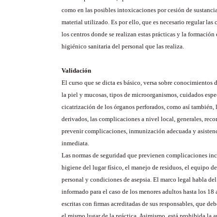
como en las posibles intoxicaciones por cesión de sustanc
material utilizado. Es por ello, que es necesario regular las
los centros donde se realizan estas prácticas y la formación
higiénico sanitaria del personal que las realiza.
Validación
El curso que se dicta es básico, versa sobre conocimientos 
la piel y mucosas, tipos de microorganismos, cuidados espe
cicatrización de los órganos perforados, como así también, 
derivados, las complicaciones a nivel local, generales, re
prevenir complicaciones, inmunización adecuada y asistenc
inmediata.
Las normas de seguridad que previenen complicaciones in
higiene del lugar físico, el manejo de residuos, el equipo d
personal y condiciones de asepsia. El marco legal habla de
informado para el caso de los menores adultos hasta los 18 
escritas con firmas acreditadas de sus responsables, que deb
el mismo lugar de la práctica. Asimismo, está prohibida la a