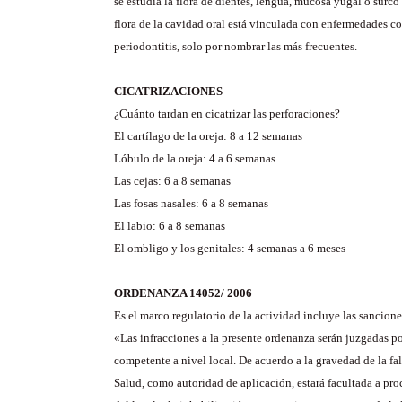
se estudia la flora de dientes, lengua, mucosa yugal o surco
flora de la cavidad oral está vinculada con enfermedades co
periodontitis, solo por nombrar las más frecuentes.
CICATRIZACIONES
¿Cuánto tardan en cicatrizar las perforaciones?
El cartílago de la oreja: 8 a 12 semanas
Lóbulo de la oreja: 4 a 6 semanas
Las cejas: 6 a 8 semanas
Las fosas nasales: 6 a 8 semanas
El labio: 6 a 8 semanas
El ombligo y los genitales: 4 semanas a 6 meses
ORDENANZA 14052/ 2006
Es el marco regulatorio de la actividad incluye las sancione
«Las infracciones a la presente ordenanza serán juzgadas p
competente a nivel local. De acuerdo a la gravedad de la falt
Salud, como autoridad de aplicación, estará facultada a proc