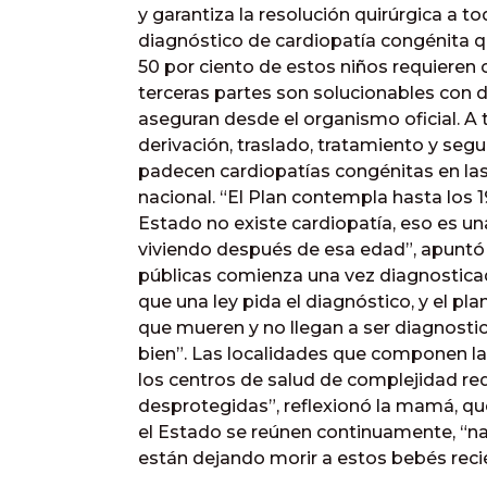
y garantiza la resolución quirúrgica a to
diagnóstico de cardiopatía congénita qu
50 por ciento de estos niños requieren c
terceras partes son solucionables con 
aseguran desde el organismo oficial. A 
derivación, traslado, tratamiento y seg
padecen cardiopatías congénitas en las 2
nacional. “El Plan contempla hasta los 1
Estado no existe cardiopatía, eso es u
viviendo después de esa edad”, apuntó C
públicas comienza una vez diagnostica
que una ley pida el diagnóstico, y el p
que mueren y no llegan a ser diagnosti
bien”. Las localidades que componen la
los centros de salud de complejidad re
desprotegidas”, reflexionó la mamá, qu
el Estado se reúnen continuamente, “na
están dejando morir a estos bebés reci