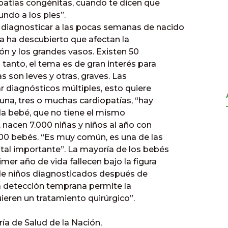
opatías congénitas, cuando te dicen que
ndo a los pies”.
diagnosticar a las pocas semanas de nacido
na ha descubierto que afectan la
zón y los grandes vasos. Existen 50
 tanto, el tema es de gran interés para
as son leves y otras, graves. Las
 diagnósticos múltiples, esto quiere
una, tres o muchas cardiopatías, “hay
da bebé, que no tiene el mismo
, nacen 7.000 niñas y niños al año con
100 bebés. “Es muy común, es una de las
tal importante”. La mayoría de los bebés
mer año de vida fallecen bajo la figura
de niños diagnosticados después de
 la detección temprana permite la
ieren un tratamiento quirúrgico”.
ía de Salud de la Nación,