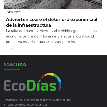
31/12/2025
Advierten sobre el deterioro exponencial
de la infraestructura
La falta de mantenimiento vial e hídrico genera costos
económicos diarios millonarios y afecta la logística. El
problema es visible tras las lluvias, pero no...
Leer Más
NOSOTROS
Ecodías es una publicación de distribución gratuita.
©Todos los derechos compartidos.