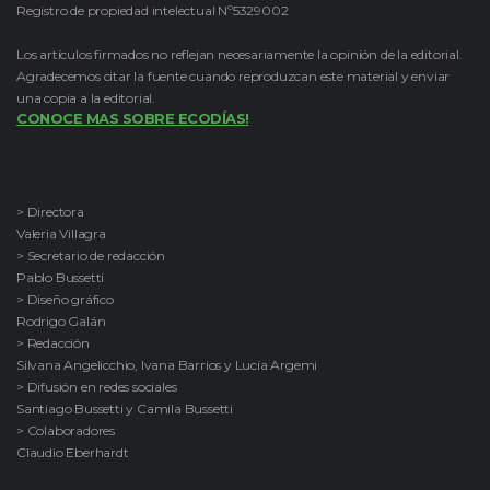
Registro de propiedad intelectual Nº5329002
Los artículos firmados no reflejan necesariamente la opinión de la editorial.
Agradecemos citar la fuente cuando reproduzcan este material y enviar
una copia a la editorial.
CONOCE MAS SOBRE ECODÍAS!
> Directora
Valeria Villagra
> Secretario de redacción
Pablo Bussetti
> Diseño gráfico
Rodrigo Galán
> Redacción
Silvana Angelicchio, Ivana Barrios y Lucía Argemi
> Difusión en redes sociales
Santiago Bussetti y Camila Bussetti
> Colaboradores
Claudio Eberhardt