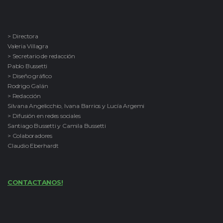
> Directora
Valeria Villagra
> Secretario de redacción
Pablo Bussetti
> Diseño gráfico
Rodrigo Galán
> Redacción
Silvana Angelicchio, Ivana Barrios y Lucía Argemi
> Difusión en redes sociales
Santiago Bussetti y Camila Bussetti
> Colaboradores
Claudio Eberhardt
CONTACTANOS!