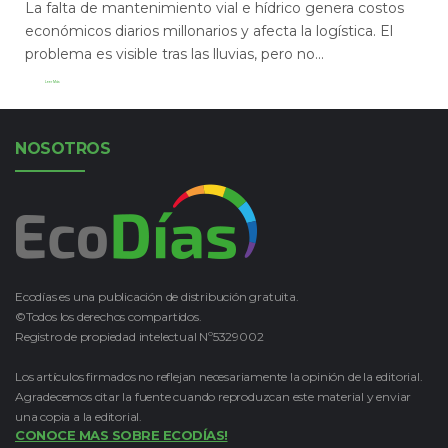
La falta de mantenimiento vial e hídrico genera costos
económicos diarios millonarios y afecta la logística. El
problema es visible tras las lluvias, pero no...
Leer Más
NOSOTROS
Ecodías es una publicación de distribución gratuita.
©Todos los derechos compartidos.
Registro de propiedad intelectual Nº5329002
Los artículos firmados no reflejan necesariamente la opinión de la editorial.
Agradecemos citar la fuente cuando reproduzcan este material y enviar
una copia a la editorial.
CONOCE MAS SOBRE ECODÍAS!