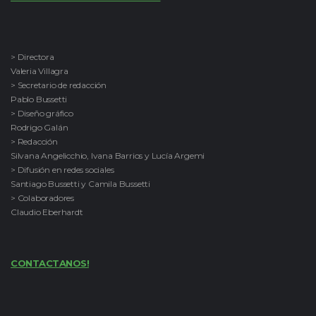
> Directora
Valeria Villagra
> Secretario de redacción
Pablo Bussetti
> Diseño gráfico
Rodrigo Galán
> Redacción
Silvana Angelicchio, Ivana Barrios y Lucía Argemi
> Difusión en redes sociales
Santiago Bussetti y Camila Bussetti
> Colaboradores
Claudio Eberhardt
CONTACTANOS!