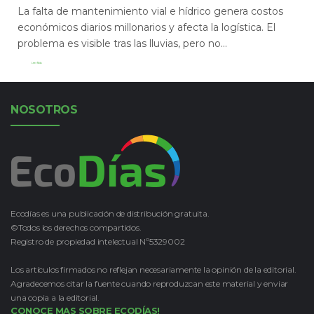
La falta de mantenimiento vial e hídrico genera costos
económicos diarios millonarios y afecta la logística. El
problema es visible tras las lluvias, pero no...
Leer Más
NOSOTROS
Ecodías es una publicación de distribución gratuita.
©Todos los derechos compartidos.
Registro de propiedad intelectual Nº5329002
Los artículos firmados no reflejan necesariamente la opinión de la editorial.
Agradecemos citar la fuente cuando reproduzcan este material y enviar
una copia a la editorial.
CONOCE MAS SOBRE ECODÍAS!