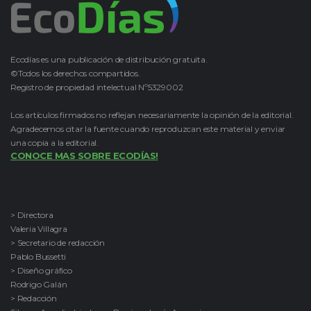
Ecodías es una publicación de distribución gratuita.
©Todos los derechos compartidos.
Registro de propiedad intelectual Nº5329002
Los artículos firmados no reflejan necesariamente la opinión de la editorial.
Agradecemos citar la fuente cuando reproduzcan este material y enviar
una copia a la editorial.
CONOCE MAS SOBRE ECODÍAS!
> Directora
Valeria Villagra
> Secretario de redacción
Pablo Bussetti
> Diseño gráfico
Rodrigo Galán
> Redacción