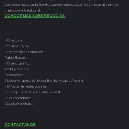
Agradecemos citar la fuente cuando reproduzcan este material y enviar
una copia a la editorial.
CONOCE MAS SOBRE ECODÍAS!
> Directora
Valeria Villagra
> Secretario de redacción
Pablo Bussetti
> Diseño gráfico
Rodrigo Galán
> Redacción
Silvana Angelicchio, Ivana Barrios y Lucía Argemi
> Difusión en redes sociales
Santiago Bussetti y Camila Bussetti
> Colaboradores
Claudio Eberhardt
CONTACTANOS!