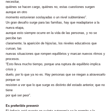
necesitar,
quiénes se hacen cargo, quiénes no, estas cuestiones surgen
aunque en otro
momento estuvieran soslayadas o un nivel subterráneo”.
Un gran desafío surge para las familias, hay que readaptarse a la
nueva etapa,
aunque esto siempre ocurre en la vida de las personas, y no se
percibe tan
claramente; la aparición de hijos/as, los niveles educativos que
cursan, las
nuevas situaciones que rompen equilibrios y marcan nuevos ritmos y
procesos.
“Esto lleva mucho tiempo, porque una ruptura de equilibrio implica
crisis y
duelo, por lo que ya no es. Hay personas que se niegan a atravesarlo
porque se
resisten a ver que lo que surge es distinto del estado anterior, que no
tiene
por qué ser peor”.
Es preferible prevenir
El énfasis está puesto en cuánta autonomía se le permite a la