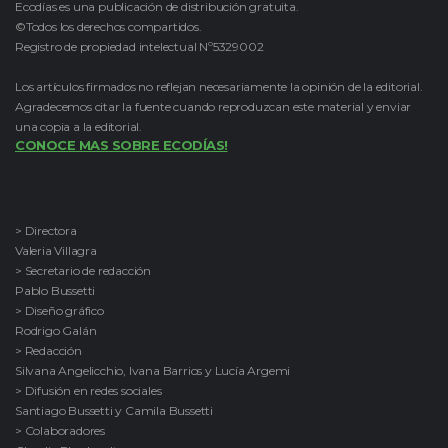
Ecodías es una publicación de distribución gratuita.
©Todos los derechos compartidos.
Registro de propiedad intelectual Nº5329002
Los artículos firmados no reflejan necesariamente la opinión de la editorial.
Agradecemos citar la fuente cuando reproduzcan este material y enviar
una copia a la editorial.
CONOCE MAS SOBRE ECODÍAS!
> Directora
Valeria Villagra
> Secretario de redacción
Pablo Bussetti
> Diseño gráfico
Rodrigo Galán
> Redacción
Silvana Angelicchio, Ivana Barrios y Lucía Argemi
> Difusión en redes sociales
Santiago Bussetti y Camila Bussetti
> Colaboradores