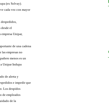
dupa (ex Solvay).
 ve cada vez con mayor
s despedidos,
 desde el
la empresa Unipar,
mportante de una cadena
e las empresas no
ompañero menos es un
e a Unipar Indupa
do de alerta y
espedidos e impedir que
ro. Los despidos
cio de empleados
cuidado de la