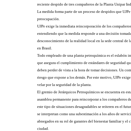
reciente despido de tres compañeros de la Planta Unipar In
La medida forma parte de un proceso de despidos que UJPe
preocupación.
UJPe exige la inmediata reincorporación de los compañero
entendiendo que la medida responde a una decisión tomada
desconocimiento de la realidad local en la sede central de 
en Brasil.
Todo empleado de una planta petroquímica es el eslabón i
que asegura el cumplimiento de estándares de seguridad qu
deben perder de vista a la hora de tomar decisiones. Un c
riesgo que expone a los demás. Por este motivo, UJPe exig
velar por la seguridad de la planta.
El gremio de Jerárquicos Petroquímicos se encuentra en esta
asamblea permanente para reincorporar a los compañeros d
este tipo de situaciones desagradables se reiteren en el futu
se interpretan como una subestimación a los años de servi
abnegados en su rol de garantes del bienestar familiar y el 
ciudad.