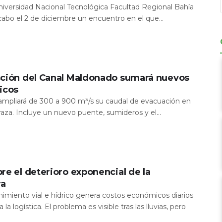
Universidad Nacional Tecnológica Facultad Regional Bahía
 cabo el 2 de diciembre un encuentro en el que...
cción del Canal Maldonado sumará nuevos
icos
a ampliará de 300 a 900 m³/s su caudal de evacuación en
aza. Incluye un nuevo puente, sumideros y el...
re el deterioro exponencial de la
ra
nimiento vial e hídrico genera costos económicos diarios
 la logística. El problema es visible tras las lluvias, pero