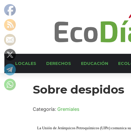
LOCALES
DERECHOS
EDUCACIÓN
ECOL
Sobre despidos
Categoría:
Gremiales
La Unión de Jerárquicos Petroquímicos (UJPe) comunica su