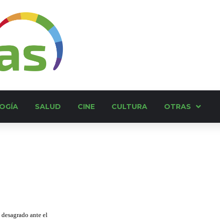
OGÍA
SALUD
CINE
CULTURA
OTRAS
 desagrado ante el