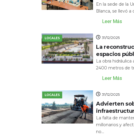
En la sede de la 
Blanca, se llevó a
Leer Más
31/12/2025
LOCALES
La reconstru
espacios públ
La obra hidráulic
2400 metros de tr
Leer Más
31/12/2025
LOCALES
Advierten sob
infraestructu
La falta de mante
millonarios y afecta
no...