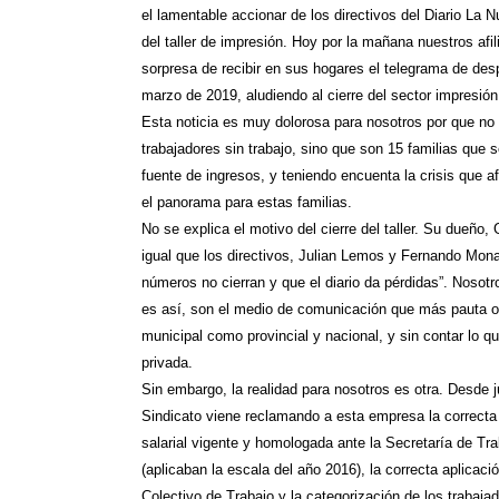
el lamentable accionar de los directivos del Diario La N
del taller de impresión. Hoy por la mañana nuestros afil
sorpresa de recibir en sus hogares el telegrama de des
marzo de 2019, aludiendo al cierre del sector impresión
Esta noticia es muy dolorosa para nosotros por que no
trabajadores sin trabajo, sino que son 15 familias que 
fuente de ingresos, y teniendo encuenta la crisis que af
el panorama para estas familias.
No se explica el motivo del cierre del taller. Su dueño,
igual que los directivos, Julian Lemos y Fernando Mona
números no cierran y que el diario da pérdidas”. Noso
es así, son el medio de comunicación que más pauta ofi
municipal como provincial y nacional, y sin contar lo q
privada.
Sin embargo, la realidad para nosotros es otra. Desde j
Sindicato viene reclamando a esta empresa la correcta 
salarial vigente y homologada ante la Secretaría de Tra
(aplicaban la escala del año 2016), la correcta aplicac
Colectivo de Trabajo y la categorización de los trabaja