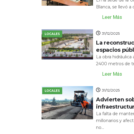
En la sede de la 
Blanca, se llevó a
Leer Más
31/12/2025
LOCALES
La reconstru
espacios públ
La obra hidráulic
2400 metros de tr
Leer Más
31/12/2025
LOCALES
Advierten sob
infraestructu
La falta de mante
millonarios y afecta
no...