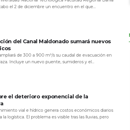
Universidad Nacional Tecnológica Facultad Regional Bahía
 cabo el 2 de diciembre un encuentro en el que...
cción del Canal Maldonado sumará nuevos
icos
a ampliará de 300 a 900 m³/s su caudal de evacuación en
aza. Incluye un nuevo puente, sumideros y el...
re el deterioro exponencial de la
ra
nimiento vial e hídrico genera costos económicos diarios
 la logística. El problema es visible tras las lluvias, pero