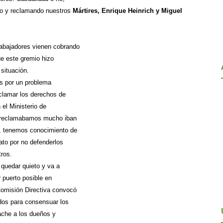
do y reclamando nuestros
Mártires, Enrique Heinrich y Miguel
abajadores vienen cobrando
ue este gremio hizo
 situación.
es por un problema
clamar los derechos de
 el Ministerio de
si reclamabamos mucho iban
a, tenemos conocimiento de
ato por no defenderlos
tros.
 quedar quieto y va a
r puerto posible en
Comisión Directiva convocó
dos para consensuar los
ache a los dueños y