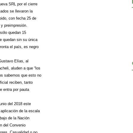
ueva SRL por el cierre
iados se llevaron la
pido, con fecha 25 de
 y preimpresión.
 sólo quedan 15
se quedan sin su única
ronta el país, es negro
 Gustavo Elías, al
cheli, aluden a que “los
tros sabemos que esto no
cial reciben, tanto
ue entra por pauta
unio del 2018 este
aplicación de la escala
bajo de la Nación
ión del Convenio
dores. Casualidad o no,