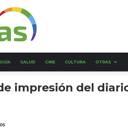
OGÍA
SALUD
CINE
CULTURA
OTRAS
 de impresión del diari
MOS