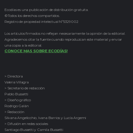
Ecodías es una publicación de distribución gratuita.
©Todos los derechos compartidos.
Registro de propiedad intelectual Nº5329002
Los artículos firmados no reflejan necesariamente la opinión de la editorial.
Agradecemos citar la fuente cuando reproduzcan este material y enviar
una copia a la editorial.
CONOCE MAS SOBRE ECODÍAS!
> Directora
Valeria Villagra
> Secretario de redacción
Pablo Bussetti
> Diseño gráfico
Rodrigo Galán
> Redacción
Silvana Angelicchio, Ivana Barrios y Lucía Argemi
> Difusión en redes sociales
Santiago Bussetti y Camila Bussetti