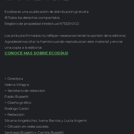
Ecodías es una publicación de distribución gratuita.
©Todos los derechos compartidos.
Registro de propiedad intelectual Nº5329002
Los artículos firmados no reflejan necesariamente la opinión de la editorial.
Agradecemos citar la fuente cuando reproduzcan este material y enviar
una copia a la editorial.
CONOCE MAS SOBRE ECODÍAS!
> Directora
Valeria Villagra
> Secretario de redacción
Pablo Bussetti
> Diseño gráfico
Rodrigo Galán
> Redacción
Silvana Angelicchio, Ivana Barrios y Lucía Argemi
> Difusión en redes sociales
Santiago Bussetti y Camila Bussetti