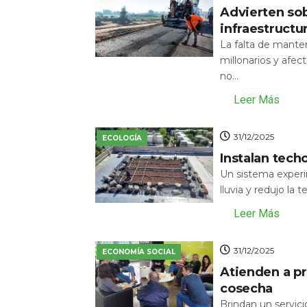
Advierten sob
infraestructu
La falta de mante
millonarios y afecta
no...
Leer Más
31/12/2025
ECOLOGÍA
Instalan tech
Un sistema experi
lluvia y redujo la 
Leer Más
31/12/2025
ECONOMÍA SOCIAL
Atienden a pr
cosecha
Brindan un servic