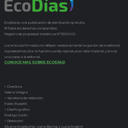
Ecodías es una publicación de distribución gratuita.
©Todos los derechos compartidos.
Registro de propiedad intelectual Nº5329002
Los artículos firmados no reflejan necesariamente la opinión de la editorial.
Agradecemos citar la fuente cuando reproduzcan este material y enviar
una copia a la editorial.
CONOCE MAS SOBRE ECODÍAS!
> Directora
Valeria Villagra
> Secretario de redacción
Pablo Bussetti
> Diseño gráfico
Rodrigo Galán
> Redacción
Silvana Angelicchio, Ivana Barrios y Lucía Argemi