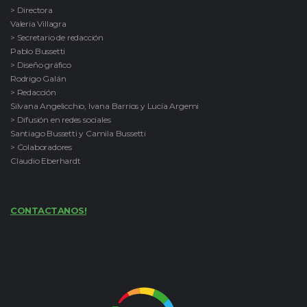
> Directora
Valeria Villagra
> Secretario de redacción
Pablo Bussetti
> Diseño gráfico
Rodrigo Galán
> Redacción
Silvana Angelicchio, Ivana Barrios y Lucía Argemi
> Difusión en redes sociales
Santiago Bussetti y Camila Bussetti
> Colaboradores
Claudio Eberhardt
CONTACTANOS!