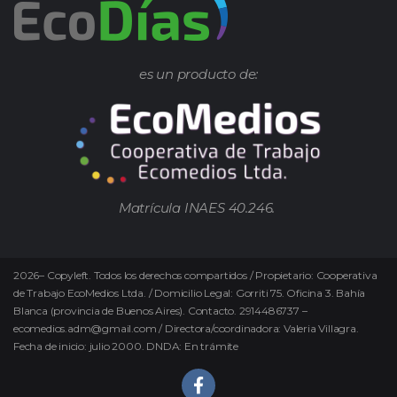
es un producto de:
Matrícula INAES 40.246.
2026
–
Copyleft.
Todos los derechos compartidos / Propietario: Cooperativa
de Trabajo EcoMedios Ltda. / Domicilio Legal: Gorriti 75. Oficina 3. Bahía
Blanca (provincia de Buenos Aires). Contacto. 2914486737 –
ecomedios.adm@gmail.com / Directora/coordinadora: Valeria Villagra.
Fecha de inicio: julio 2000. DNDA: En trámite