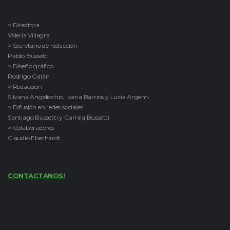
> Directora
Valeria Villagra
> Secretario de redacción
Pablo Bussetti
> Diseño gráfico
Rodrigo Galán
> Redacción
Silvana Angelicchio, Ivana Barrios y Lucía Argemi
> Difusión en redes sociales
Santiago Bussetti y Camila Bussetti
> Colaboradores
Claudio Eberhardt
CONTACTANOS!