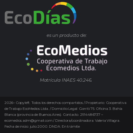
es un producto de:
Matrícula INAES 40.246.
2026
–
Copyleft.
Todos los derechos compartidos / Propietario: Cooperativa
de Trabajo EcoMedios Ltda. / Domicilio Legal: Gorriti 75. Oficina 3. Bahía
Blanca (provincia de Buenos Aires). Contacto. 2914486737 –
ecomedios.adm@gmail.com / Directora/coordinadora: Valeria Villagra.
Fecha de inicio: julio 2000. DNDA: En trámite