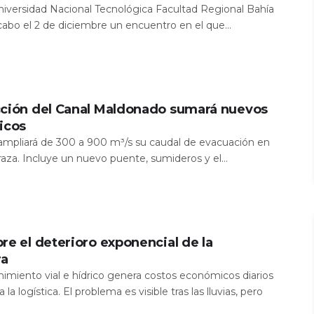
Universidad Nacional Tecnológica Facultad Regional Bahía
 cabo el 2 de diciembre un encuentro en el que...
cción del Canal Maldonado sumará nuevos
icos
a ampliará de 300 a 900 m³/s su caudal de evacuación en
aza. Incluye un nuevo puente, sumideros y el...
re el deterioro exponencial de la
ra
nimiento vial e hídrico genera costos económicos diarios
 la logística. El problema es visible tras las lluvias, pero