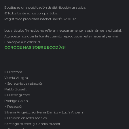
Ecodías es una publicación de distribución gratuita.
©Todos los derechos compartidos.
Registro de propiedad intelectual Nº5329002
Los artículos firmados no reflejan necesariamente la opinión de la editorial.
Agradecemos citar la fuente cuando reproduzcan este material y enviar
una copia a la editorial.
CONOCE MAS SOBRE ECODÍAS!
> Directora
Valeria Villagra
> Secretario de redacción
Pablo Bussetti
> Diseño gráfico
Rodrigo Galán
> Redacción
Silvana Angelicchio, Ivana Barrios y Lucía Argemi
> Difusión en redes sociales
Santiago Bussetti y Camila Bussetti