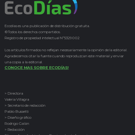
Ecodías es una publicación de distribución gratuita.
©Todos los derechos compartidos.
Registro de propiedad intelectual Nº5329002
Los artículos firmados no reflejan necesariamente la opinión de la editorial.
Agradecemos citar la fuente cuando reproduzcan este material y enviar
una copia a la editorial.
CONOCE MAS SOBRE ECODÍAS!
> Directora
Valeria Villagra
> Secretario de redacción
Pablo Bussetti
> Diseño gráfico
Rodrigo Galán
> Redacción