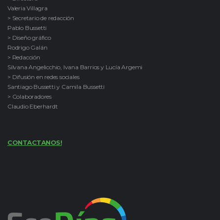
Valeria Villagra
> Secretario de redacción
Pablo Bussetti
> Diseño gráfico
Rodrigo Galán
> Redacción
Silvana Angelicchio, Ivana Barrios y Lucía Argemi
> Difusión en redes sociales
Santiago Bussetti y Camila Bussetti
> Colaboradores
Claudio Eberhardt
CONTACTANOS!