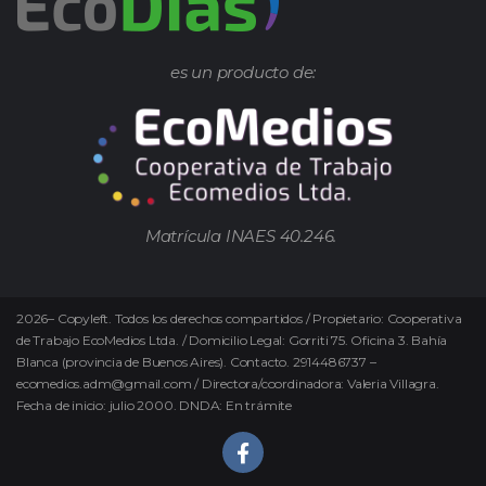
es un producto de:
Matrícula INAES 40.246.
2026
–
Copyleft.
Todos los derechos compartidos / Propietario: Cooperativa
de Trabajo EcoMedios Ltda. / Domicilio Legal: Gorriti 75. Oficina 3. Bahía
Blanca (provincia de Buenos Aires). Contacto. 2914486737 –
ecomedios.adm@gmail.com / Directora/coordinadora: Valeria Villagra.
Fecha de inicio: julio 2000. DNDA: En trámite