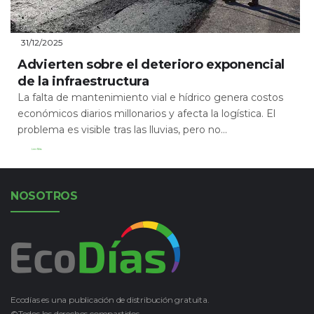
31/12/2025
Advierten sobre el deterioro exponencial
de la infraestructura
La falta de mantenimiento vial e hídrico genera costos
económicos diarios millonarios y afecta la logística. El
problema es visible tras las lluvias, pero no...
Leer Más
NOSOTROS
Ecodías es una publicación de distribución gratuita.
©Todos los derechos compartidos.