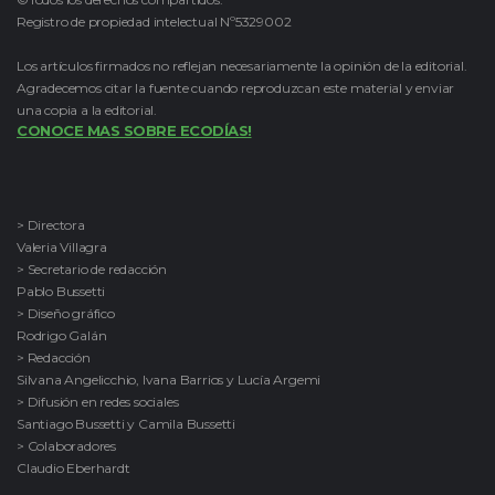
Registro de propiedad intelectual Nº5329002
Los artículos firmados no reflejan necesariamente la opinión de la editorial.
Agradecemos citar la fuente cuando reproduzcan este material y enviar
una copia a la editorial.
CONOCE MAS SOBRE ECODÍAS!
> Directora
Valeria Villagra
> Secretario de redacción
Pablo Bussetti
> Diseño gráfico
Rodrigo Galán
> Redacción
Silvana Angelicchio, Ivana Barrios y Lucía Argemi
> Difusión en redes sociales
Santiago Bussetti y Camila Bussetti
> Colaboradores
Claudio Eberhardt