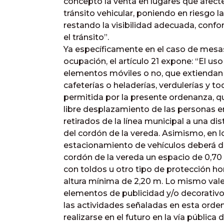
concepto la venta en lugares que afect
tránsito vehicular, poniendo en riesgo l
restando la visibilidad adecuada, confo
el tránsito”.
Ya específicamente en el caso de mesas 
ocupación, el artículo 21 expone: “El uso
elementos móviles o no, que extiendan e
cafeterías o heladerías, verdulerías y t
permitida por la presente ordenanza, q
libre desplazamiento de las personas en
retirados de la línea municipal a una di
del cordón de la vereda. Asimismo, en lo
estacionamiento de vehículos deberá dej
cordón de la vereda un espacio de 0,7
con toldos u otro tipo de protección ho
altura mínima de 2,20 m. Lo mismo vale
elementos de publicidad y/o decorativ
las actividades señaladas en esta orde
realizarse en el futuro en la vía públic