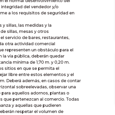
en el normal desenvolvimiento del
a integridad del vendedor y/o
rme a los requisitos de seguridad en
y sillas, las medidas y la
 de sillas, mesas y otros
l servicio de bares, restaurantes,
oda otra actividad comercial
ue representen un obstáculo para el
 la vía pública, deberán quedar
stancia mínima de 1,70 m. y 0,20 m.
s sitios en que se permita el
ar libre entre estos elementos y el
0 m. Deberá además, en casos de contar
rizontal sobreelevadas, observar una
 para aquellos adornos, plantas o
os que pertenezcan al comercio. Todas
nanza y aquellas que pudieren
a deberán respetar el volumen de