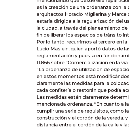
mencionando que desde esa repartición 
es la creación de una ordenanza con la 
arquitectos Horacio Miglierina y Marcel
estaría dirigida a la regularización del 
la ciudad, a través del planeamiento de 
fin de liberar los espacios de tránsito in
Por lo tanto, recurrimos al tercero en la
Lucio Maslein, quien aportó datos de la
reglamentación y puesta en funcionami
11.866 sobre “Comercialización en la vía 
“La ordenanza de utilización de espaci
en estos momentos está modificándose
claramente las medidas para la colocaci
cada confitería o restorán que podía ac
Las medidas están claramente determina
mencionada ordenanza. “En cuanto a l
cumplir una serie de requisitos, como la 
construcción y el cordón de la vereda, y 
distancia entre el cordón de la calle y l