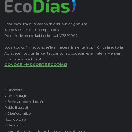
Ecodías es una publicación de distribución gratuita.
©Todos los derechos compartidos.
Registro de propiedad intelectual Nº5329002
Los artículos firmados no reflejan necesariamente la opinión de la editorial.
Agradecemos citar la fuente cuando reproduzcan este material y enviar
una copia a la editorial.
CONOCE MAS SOBRE ECODÍAS!
> Directora
Valeria Villagra
> Secretario de redacción
Pablo Bussetti
> Diseño gráfico
Rodrigo Galán
> Redacción
Silvana Angelicchio, Ivana Barrios y Lucía Argemi