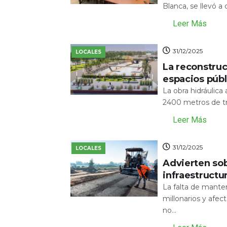
Blanca, se llevó a
Leer Más
31/12/2025
LOCALES
La reconstru
espacios públ
La obra hidráulic
2400 metros de tr
Leer Más
31/12/2025
LOCALES
Advierten sob
infraestructu
La falta de mante
millonarios y afecta
no...