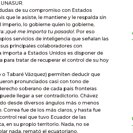
de UNASUR.
e dudas de su compromiso con Estados
 que le asiste, le mantiene y le respalda sin
 imperio, lo gobierne quien lo gobierne,
: 
¡qué me importa tu pasado!
. Por eso
opios servicios de inteligencia que señalan las
sus principales colaboradores con
ra importa a Estados Unidos es disponer de
para tratar de recuperar el control de su hoy
o o Tabaré Vázquez) permiten deducir que
fueron pronunciados casi con tono de
derecho soberano de cada país fronteras
puede llegar a ser contradictorio. Chávez
ido desde diversos ángulos más o menos
io. Correa fue de los más claros, y hasta fue
ontrol real que tuvo Ecuador de las
 en su propio territorio. Nada, no se
r nada, remató el ecuatoriano.