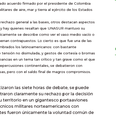
mado acuerdo firmado por el presidente de Colombia
itares de aire, mar y tierra al ejército de los Estados
rechazo general a las bases, otros destacan aspectos
, y hay quienes resaltan que UNASUR mantuvo su
icamente se describe como ver el vaso medio vacío o
suenan contrapuestos. Lo cierto es que fue una de las
mbrados los latinoamericanos: con bastante
 tensión no disimulada, y gestos de cortesía o bromas
pancias en un tema tan crítico y tan grave como el que
 repercusiones continentales, se debatieron con
as, pero con el saldo final de magros compromisos.
izaron las siete horas de debate, se puede
raron claramente su rechazo por la decisión
u territorio en un gigantesco portaaviones
écnicos militares norteamericanos con
ites fueron únicamente la voluntad común de