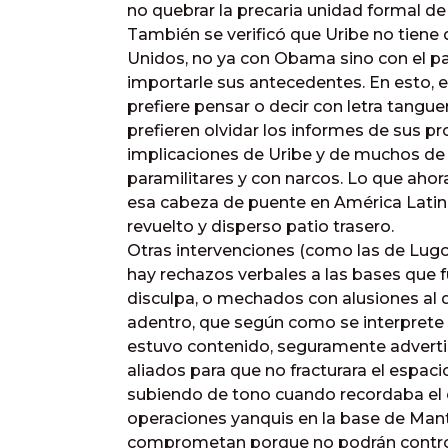
no quebrar la precaria unidad formal 
También se verificó que Uribe no tien
Unidos, no ya con Obama sino con el país
importarle sus antecedentes. En esto, el
prefiere pensar o decir con letra tanguera
prefieren olvidar los informes de sus pr
implicaciones de Uribe y de muchos de 
paramilitares y con narcos. Lo que aho
esa cabeza de puente en América Latina 
revuelto y disperso patio trasero.
Otras intervenciones (como las de Lug
hay rechazos verbales a las bases que 
disculpa, o mechados con alusiones al 
adentro, que según como se interprete 
estuvo contenido, seguramente advert
aliados para que no fracturara el espac
subiendo de tono cuando recordaba el c
operaciones yanquis en la base de Manta,
comprometan porque no podrán controla