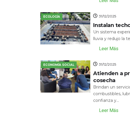
Leer Más
31/12/2025
ECOLOGÍA
Instalan tech
Un sistema experi
lluvia y redujo la 
Leer Más
31/12/2025
ECONOMÍA SOCIAL
Atienden a pr
cosecha
Brindan un servic
combustibles, lubr
confianza y...
Leer Más