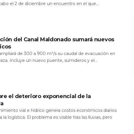
 cabo el 2 de diciembre un encuentro en el que...
cción del Canal Maldonado sumará nuevos
icos
a ampliará de 300 a 900 m³/s su caudal de evacuación en
aza. Incluye un nuevo puente, sumideros y el...
re el deterioro exponencial de la
ra
nimiento vial e hídrico genera costos económicos diarios
 la logística. El problema es visible tras las lluvias, pero