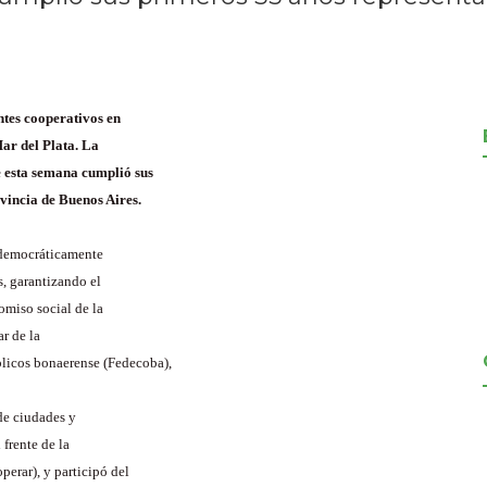
ntes cooperativos en
Mar del Plata. La
 esta semana cumplió sus
vincia de Buenos Aires.
 democráticamente
s, garantizando el
omiso social de la
ar de la
blicos bonaerense (Fedecoba),
de ciudades y
 frente de la
erar), y participó del