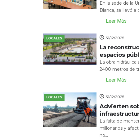
En la sede de la 
Blanca, se llevó a
Leer Más
31/12/2025
LOCALES
La reconstru
espacios públ
La obra hidráulic
2400 metros de tr
Leer Más
31/12/2025
LOCALES
Advierten sob
infraestructu
La falta de mante
millonarios y afecta
no...