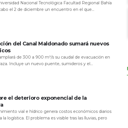
Universidad Nacional Tecnológica Facultad Regional Bahía
 cabo el 2 de diciembre un encuentro en el que...
cción del Canal Maldonado sumará nuevos
icos
a ampliará de 300 a 900 m³/s su caudal de evacuación en
aza. Incluye un nuevo puente, sumideros y el...
re el deterioro exponencial de la
ra
nimiento vial e hídrico genera costos económicos diarios
 la logística. El problema es visible tras las lluvias, pero