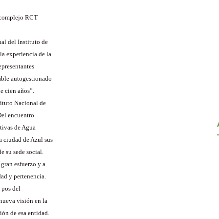
l complejo RCT
al del Instituto de
a experiencia de la
epresentantes
table autogestionado
e cien años”.
tituto Nacional de
Del encuentro
ativas de Agua
a ciudad de Azul sus
e su sede social.
 gran esfuerzo y a
dad y pertenencia.
 pos del
nueva visión en la
ión de esa entidad.