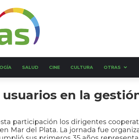
OGÍA
SALUD
CINE
CULTURA
OTRAS
 usuarios en la gestió
a participación los dirigentes cooperat
ó en Mar del Plata. La jornada fue organi
mplió sus primeros 35 años representan