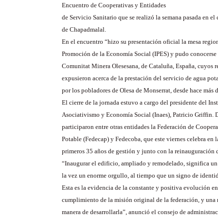
Encuentro de Cooperativas y Entidades
de Servicio Sanitario que se realizó la semana pasada en e
de Chapadmalal.
En el encuentro “hizo su presentación oficial la mesa region
Promoción de la Economía Social (IPES) y pudo conocerse l
Comunitat Minera Olesesana, de Cataluña, España, cuyos r
expusieron acerca de la prestación del servicio de agua po
por los pobladores de Olesa de Monserrat, desde hace más d
El cierre de la jornada estuvo a cargo del presidente del Ins
Asociativismo y Economía Social (Inaes), Patricio Griffin. 
participaron entre otras entidades la Federación de Cooper
Potable (Fedecap) y Fedecoba, que este viernes celebra en l
primeros 35 años de gestión y junto con la reinauguración d
“Inaugurar el edificio, ampliado y remodelado, significa un
la vez un enorme orgullo, al tiempo que un signo de identi
Esta es la evidencia de la constante y positiva evolución en
cumplimiento de la misión original de la federación, y una 
manera de desarrollarla”, anunció el consejo de administrac