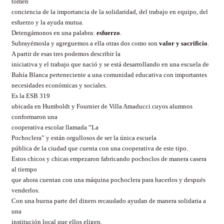
tomen
conciencia de la importancia de la solidaridad, del trabajo en equipo, del
esfuerzo y la ayuda mutua.
Detengámonos en una palabra:
esfuerzo
.
Subrayémosla y agreguemos a ella otras dos como son
valor y sacrificio
.
A partir de esas tres podemos describir la
iniciativa y el trabajo que nació y se está desarrollando en una escuela de
Bahía Blanca perteneciente a una comunidad educativa con importantes
necesidades económicas y sociales.
Es la ESB 319
ubicada en Humboldt y Fournier de Villa Amaducci cuyos alumnos
conformaron una
cooperativa escolar llamada “La
Pochoclera” y están orgullosos de ser la única escuela
pública de la ciudad que cuenta con una cooperativa de este tipo.
Estos chicos y chicas empezaron fabricando pochoclos de manera casera
al tiempo
que ahora cuentan con una máquina pochoclera para hacerlos y después
venderlos.
Con una buena parte del dinero recaudado ayudan de manera solidaria a
una
institución local que ellos eligen.