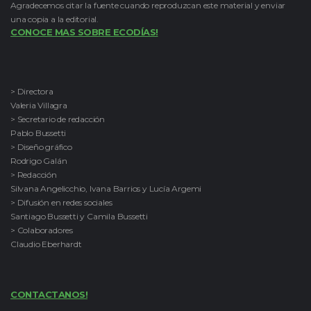
Agradecemos citar la fuente cuando reproduzcan este material y enviar
una copia a la editorial.
CONOCE MAS SOBRE ECODÍAS!
> Directora
Valeria Villagra
> Secretario de redacción
Pablo Bussetti
> Diseño gráfico
Rodrigo Galán
> Redacción
Silvana Angelicchio, Ivana Barrios y Lucía Argemi
> Difusión en redes sociales
Santiago Bussetti y Camila Bussetti
> Colaboradores
Claudio Eberhardt
CONTACTANOS!