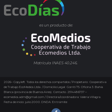
es un producto de:
Matrícula INAES 40.246.
2026
–
Copyleft.
Todos los derechos compartidos / Propietario: Cooperativa
de Trabajo EcoMedios Ltda. / Domicilio Legal: Gorriti 75. Oficina 3. Bahía
Blanca (provincia de Buenos Aires). Contacto. 2914486737 –
ecomedios.adm@gmail.com / Directora/coordinadora: Valeria Villagra.
Fecha de inicio: julio 2000. DNDA: En trámite