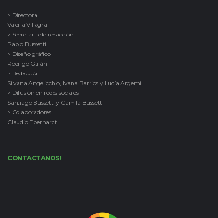
> Directora
Valeria Villagra
> Secretario de redacción
Pablo Bussetti
> Diseño gráfico
Rodrigo Galán
> Redacción
Silvana Angelicchio, Ivana Barrios y Lucía Argemi
> Difusión en redes sociales
Santiago Bussetti y Camila Bussetti
> Colaboradores
Claudio Eberhardt
CONTACTANOS!