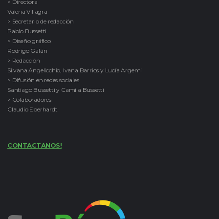
> Directora
Valeria Villagra
> Secretario de redacción
Pablo Bussetti
> Diseño gráfico
Rodrigo Galán
> Redacción
Silvana Angelicchio, Ivana Barrios y Lucía Argemi
> Difusión en redes sociales
Santiago Bussetti y Camila Bussetti
> Colaboradores
Claudio Eberhardt
CONTACTANOS!