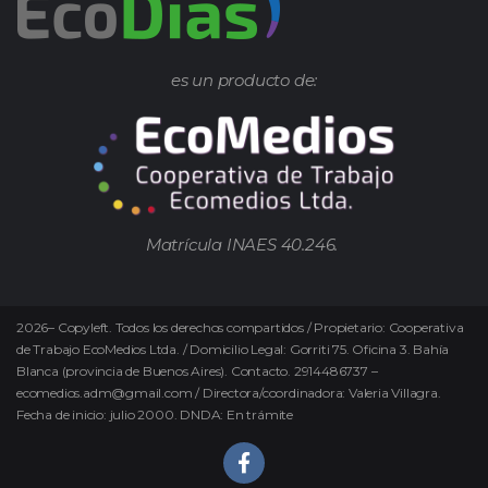
es un producto de:
Matrícula INAES 40.246.
2026
–
Copyleft.
Todos los derechos compartidos / Propietario: Cooperativa
de Trabajo EcoMedios Ltda. / Domicilio Legal: Gorriti 75. Oficina 3. Bahía
Blanca (provincia de Buenos Aires). Contacto. 2914486737 –
ecomedios.adm@gmail.com / Directora/coordinadora: Valeria Villagra.
Fecha de inicio: julio 2000. DNDA: En trámite