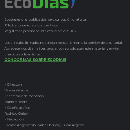
Ecodías es una publicación de distribución gratuita.
©Todos los derechos compartidos.
Registro de propiedad intelectual Nº5329002
Los artículos firmados no reflejan necesariamente la opinión de la editorial.
Agradecemos citar la fuente cuando reproduzcan este material y enviar
una copia a la editorial.
CONOCE MAS SOBRE ECODÍAS!
> Directora
Valeria Villagra
> Secretario de redacción
Pablo Bussetti
> Diseño gráfico
Rodrigo Galán
> Redacción
Silvana Angelicchio, Ivana Barrios y Lucía Argemi