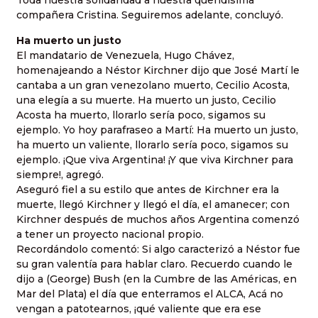
Toda nuestra solidaridad a nuestra queridísima
compañera Cristina. Seguiremos adelante, concluyó.
Ha muerto un justo
El mandatario de Venezuela, Hugo Chávez,
homenajeando a Néstor Kirchner dijo que José Martí le
cantaba a un gran venezolano muerto, Cecilio Acosta,
una elegía a su muerte. Ha muerto un justo, Cecilio
Acosta ha muerto, llorarlo sería poco, sigamos su
ejemplo. Yo hoy parafraseo a Martí: Ha muerto un justo,
ha muerto un valiente, llorarlo sería poco, sigamos su
ejemplo. ¡Que viva Argentina! ¡Y que viva Kirchner para
siempre!, agregó.
Aseguró fiel a su estilo que antes de Kirchner era la
muerte, llegó Kirchner y llegó el día, el amanecer; con
Kirchner después de muchos años Argentina comenzó
a tener un proyecto nacional propio.
Recordándolo comentó: Si algo caracterizó a Néstor fue
su gran valentía para hablar claro. Recuerdo cuando le
dijo a (George) Bush (en la Cumbre de las Américas, en
Mar del Plata) el día que enterramos el ALCA, Acá no
vengan a patotearnos, ¡qué valiente que era ese