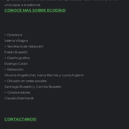
una copia a la editorial.
CONOCE MAS SOBRE ECODÍAS!
> Directora
Valeria Villagra
> Secretario de redacción
Pablo Bussetti
> Diseño gráfico
Rodrigo Galán
> Redacción
Silvana Angelicchio, Ivana Barrios y Lucía Argemi
> Difusión en redes sociales
Santiago Bussetti y Camila Bussetti
> Colaboradores
Claudio Eberhardt
CONTACTANOS!