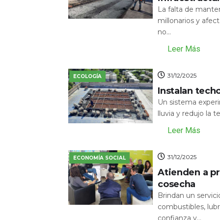
La falta de mante
millonarios y afecta
no...
Leer Más
31/12/2025
ECOLOGÍA
Instalan tech
Un sistema experi
lluvia y redujo la 
Leer Más
31/12/2025
ECONOMÍA SOCIAL
Atienden a pr
cosecha
Brindan un servic
combustibles, lubr
confianza y...