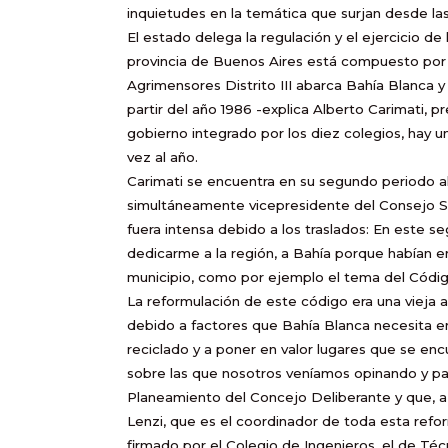
inquietudes en la temática que surjan desde la
El estado delega la regulación y el ejercicio de
provincia de Buenos Aires está compuesto por d
Agrimensores Distrito III abarca Bahía Blanca y g
partir del año 1986 -explica Alberto Carimati, p
gobierno integrado por los diez colegios, hay un
vez al año.
Carimati se encuentra en su segundo periodo al 
simultáneamente vicepresidente del Consejo 
fuera intensa debido a los traslados: En este
dedicarme a la región, a Bahía porque habían 
municipio, como por ejemplo el tema del Códi
La reformulación de este código era una vieja a
debido a factores que Bahía Blanca necesita en
reciclado y a poner en valor lugares que se encu
sobre las que nosotros veníamos opinando y pa
Planeamiento del Concejo Deliberante y que, a
Lenzi, que es el coordinador de toda esta refo
firmado por el Colegio de Ingenieros, el de Téc