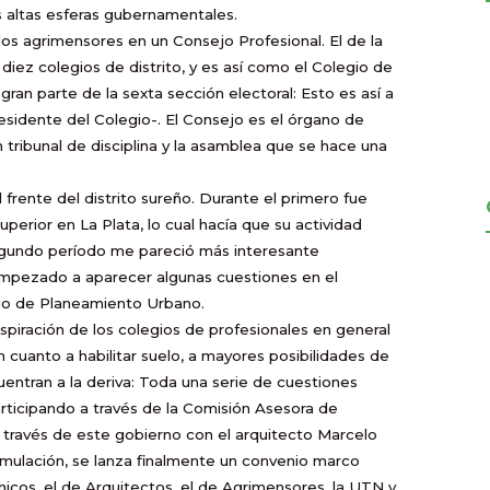
s altas esferas gubernamentales.
 los agrimensores en un Consejo Profesional. El de la
iez colegios de distrito, y es así como el Colegio de
ran parte de la sexta sección electoral: Esto es así a
residente del Colegio-. El Consejo es el órgano de
 tribunal de disciplina y la asamblea que se hace una
frente del distrito sureño. Durante el primero fue
Superior en
La Plata
, lo cual hacía que su actividad
 segundo período me pareció más interesante
empezado a aparecer algunas cuestiones en el
go de Planeamiento Urbano.
spiración de los colegios de profesionales en general
 cuanto a habilitar suelo, a mayores posibilidades de
entran a la deriva: Toda una serie de cuestiones
rticipando a través de
la Comisión Asesora
de
 través de este gobierno con el arquitecto Marcelo
rmulación, se lanza finalmente un convenio marco
nicos, el de Arquitectos, el de Agrimensores,
la UTN
y