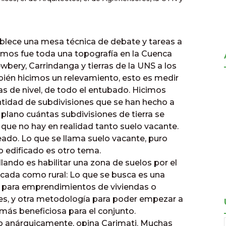
ablece una mesa técnica de debate y tareas a
icimos fue toda una topografía en
la Cuenca
wbery, Carrindanga y tierras de
la UNS
a los
bién hicimos un relevamiento, esto es medir
as de nivel, de todo el entubado. Hicimos
ntidad de subdivisiones que se han hecho a
 plano cuántas subdivisiones de tierra se
 que no hay en realidad tanto suelo vacante.
teado. Lo que se llama suelo vacante, puro
 o edificado es otro tema.
lando es habilitar una zona de suelos por el
icada como rural: Lo que se busca es una
r para emprendimientos de viviendas o
es, y otra metodología para poder empezar a
más beneficiosa para el conjunto.
ndo anárquicamente, opina Carimati. Muchas