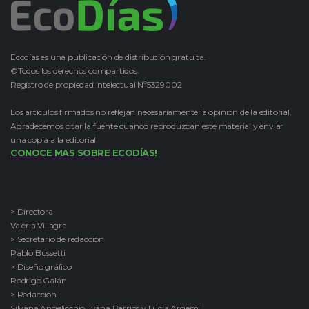
Ecodías es una publicación de distribución gratuita.
©Todos los derechos compartidos.
Registro de propiedad intelectual Nº5329002
Los artículos firmados no reflejan necesariamente la opinión de la editorial.
Agradecemos citar la fuente cuando reproduzcan este material y enviar
una copia a la editorial.
CONOCE MAS SOBRE ECODÍAS!
> Directora
Valeria Villagra
> Secretario de redacción
Pablo Bussetti
> Diseño gráfico
Rodrigo Galán
> Redacción
Silvana Angelicchio, Ivana Barrios y Lucía Argemi