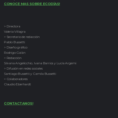
CONOCE MAS SOBRE ECODÍAS!
> Directora
Valeria Villagra
> Secretario de redacción
Pablo Bussetti
> Diseño gráfico
Rodrigo Galán
> Redacción
Silvana Angelicchio, Ivana Barrios y Lucía Argemi
> Difusión en redes sociales
Santiago Bussetti y Camila Bussetti
> Colaboradores
Claudio Eberhardt
CONTACTANOS!