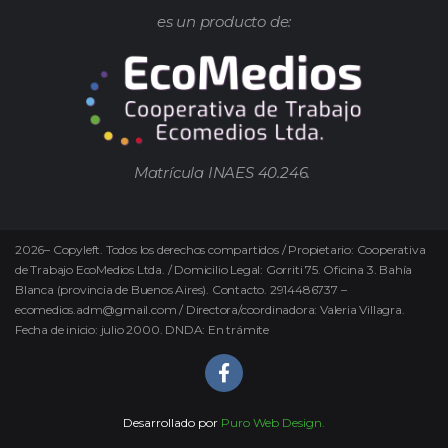
es un producto de:
Matrícula INAES 40.246.
2026
–
Copyleft.
Todos los derechos compartidos / Propietario: Cooperativa
de Trabajo EcoMedios Ltda. / Domicilio Legal: Gorriti 75. Oficina 3. Bahía
Blanca (provincia de Buenos Aires). Contacto. 2914486737 –
ecomedios.adm@gmail.com / Directora/coordinadora: Valeria Villagra.
Fecha de inicio: julio 2000. DNDA: En trámite
Desarrollado por
Puro Web Design.