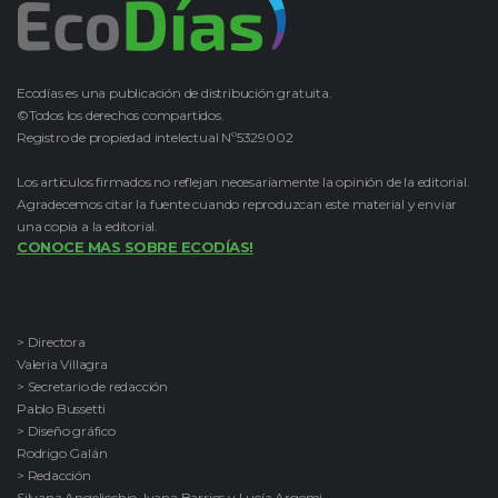
Ecodías es una publicación de distribución gratuita.
©Todos los derechos compartidos.
Registro de propiedad intelectual Nº5329002
Los artículos firmados no reflejan necesariamente la opinión de la editorial.
Agradecemos citar la fuente cuando reproduzcan este material y enviar
una copia a la editorial.
CONOCE MAS SOBRE ECODÍAS!
> Directora
Valeria Villagra
> Secretario de redacción
Pablo Bussetti
> Diseño gráfico
Rodrigo Galán
> Redacción
Silvana Angelicchio, Ivana Barrios y Lucía Argemi