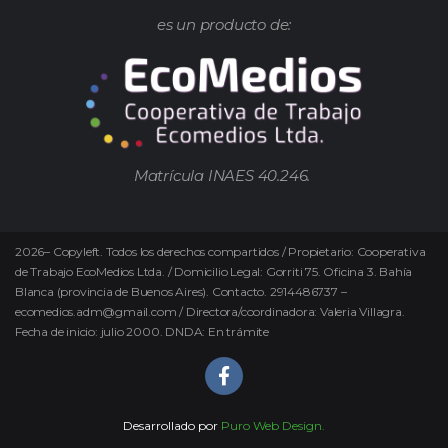
es un producto de:
Matrícula INAES 40.246.
2026
–
Copyleft.
Todos los derechos compartidos / Propietario: Cooperativa
de Trabajo EcoMedios Ltda. / Domicilio Legal: Gorriti 75. Oficina 3. Bahía
Blanca (provincia de Buenos Aires). Contacto. 2914486737 –
ecomedios.adm@gmail.com / Directora/coordinadora: Valeria Villagra.
Fecha de inicio: julio 2000. DNDA: En trámite
Desarrollado por
Puro Web Design.