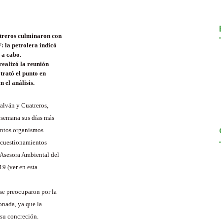
atreros culminaron con
: la petrolera indicó
 a cabo.
realizó la reunión
rató el punto en
 el análisis.
alván y Cuatreros,
a semana sus días más
intos organismos
os cuestionamientos
 Asesora Ambiental del
9 (ver en esta
se preocuparon por la
onada, ya que la
 su concreción.