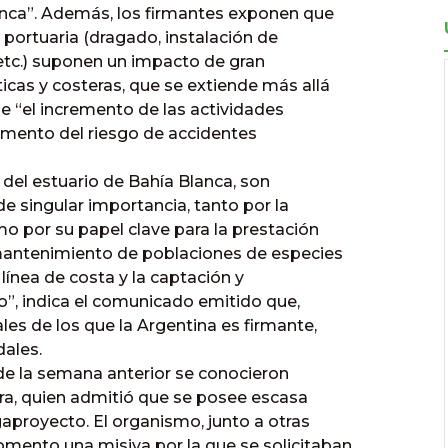
lanca”. Además, los firmantes exponen que
a portuaria (dragado, instalación de
 etc.) suponen un impacto de gran
cas y costeras, que se extiende más allá
e “el incremento de las actividades
aumento del riesgo de accidentes
el estuario de Bahía Blanca, son
e singular importancia, tanto por la
o por su papel clave para la prestación
 mantenimiento de poblaciones de especies
 línea de costa y la captación y
, indica el comunicado emitido que,
es de los que la Argentina es firmante,
dales.
 de la semana anterior se conocieron
Lara, quien admitió que se posee escasa
aproyecto. El organismo, junto a otras
omento una misiva por la que se solicitaban