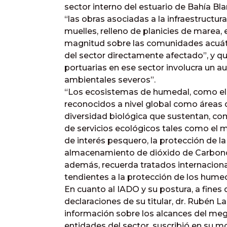
sector interno del estuario de Bahía B
“las obras asociadas a la infraestructur
muelles, relleno de planicies de marea,
magnitud sobre las comunidades acuáti
del sector directamente afectado”, y qu
portuarias en ese sector involucra un 
ambientales severos”.
“Los ecosistemas de humedal, como el d
reconocidos a nivel global como áreas d
diversidad biológica que sustentan, com
de servicios ecológicos tales como el
de interés pesquero, la protección de la
almacenamiento de dióxido de Carbono”
además, recuerda tratados internacional
tendientes a la protección de los hume
En cuanto al IADO y su postura, a fines
declaraciones de su titular, dr. Rubén 
información sobre los alcances del meg
entidades del sector, suscribió en su m