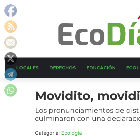
LOCALES
DERECHOS
EDUCACIÓN
ECOL
Movidito, movid
Los pronunciamientos de dist
culminaron con una declaració
Categoría:
Ecología