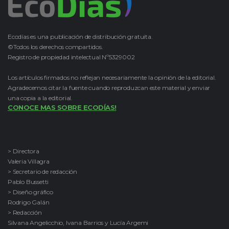
Ecodías es una publicación de distribución gratuita.
©Todos los derechos compartidos.
Registro de propiedad intelectual Nº5329002
Los artículos firmados no reflejan necesariamente la opinión de la editorial.
Agradecemos citar la fuente cuando reproduzcan este material y enviar
una copia a la editorial.
CONOCE MAS SOBRE ECODÍAS!
> Directora
Valeria Villagra
> Secretario de redacción
Pablo Bussetti
> Diseño gráfico
Rodrigo Galán
> Redacción
Silvana Angelicchio, Ivana Barrios y Lucía Argemi