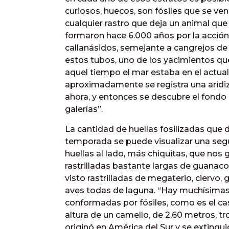
curiosos, huecos, son fósiles que se ve
cualquier rastro que deja un animal que
formaron hace 6.000 años por la acción 
callanásidos, semejante a cangrejos de c
estos tubos, uno de los yacimientos que
aquel tiempo el mar estaba en el actua
aproximadamente se registra una aridizac
ahora, y entonces se descubre el fond
galerías”.
La cantidad de huellas fosilizadas que d
temporada se puede visualizar una segu
huellas al lado, más chiquitas, que nos g
rastrilladas bastante largas de guanaco
visto rastrilladas de megaterio, ciervo, 
aves todas de laguna. “Hay muchísimas
conformadas por fósiles, como es el ca
altura de un camello, de 2,60 metros, tro
originó en América del Sur y se exting