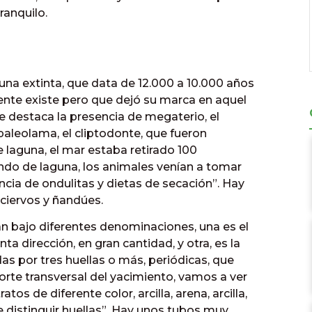
ranquilo.
na extinta, que data de 12.000 a 10.000 años
nte existe pero que dejó su marca en aquel
se destaca la presencia de megaterio, el
paleolama, el cliptodonte, que fueron
laguna, el mar estaba retirado 100
ondo de laguna, los animales venían a tomar
ncia de ondulitas y dietas de secación”. Hay
ciervos y ñandúes.
n bajo diferentes denominaciones, una es el
ta dirección, en gran cantidad, y otra, es la
as por tres huellas o más, periódicas, que
orte transversal del yacimiento, vamos a ver
tos de diferente color, arcilla, arena, arcilla,
 distinguir huellas”. Hay unos tubos muy