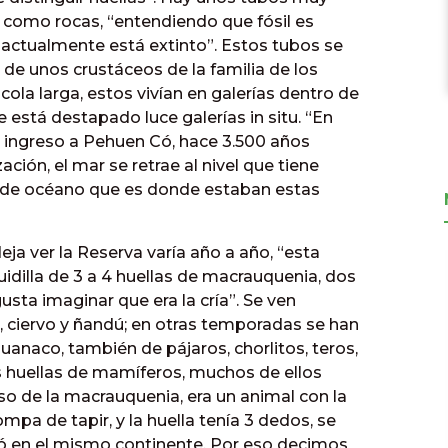
n como rocas, “entendiendo que fósil es
 actualmente está extinto”. Estos tubos se
de unos crustáceos de la familia de los
ola larga, estos vivían en galerías dentro de
 está destapado luce galerías in situ. “En
l ingreso a Pehuen Có, hace 3.500 años
ión, el mar se retrae al nivel que tiene
o de océano que es donde estaban estas
eja ver la Reserva varía año a año, “esta
idilla de 3 a 4 huellas de macrauquenia, dos
usta imaginar que era la cría”. Se ven
, ciervo y ñandú; en otras temporadas se han
guanaco, también de pájaros, chorlitos, teros,
 huellas de mamíferos, muchos de ellos
so de la macrauquenia, era un animal con la
mpa de tapir, y la huella tenía 3 dedos, se
uió en el mismo continente. Por eso decimos