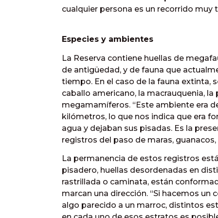
cualquier persona es un recorrido muy t
Especies y ambientes
La Reserva contiene huellas de megafau
de antigüedad, y de fauna que actualme
tiempo. En el caso de la fauna extinta, 
caballo americano, la macrauquenia, la 
megamamíferos. “Este ambiente era de 
kilómetros, lo que nos indica que era f
agua y dejaban sus pisadas. Es la prese
registros del paso de maras, guanacos, 
La permanencia de estos registros está
pisadero, huellas desordenadas en distin
rastrillada o caminata, están conformad
marcan una dirección. “Si hacemos un c
algo parecido a un marroc, distintos estra
en cada uno de esos estratos es posible