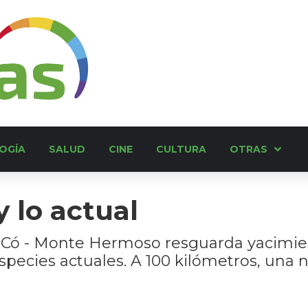
OGÍA
SALUD
CINE
CULTURA
OTRAS
y lo actual
 Có - Monte Hermoso resguarda yacimien
species actuales. A 100 kilómetros, una n