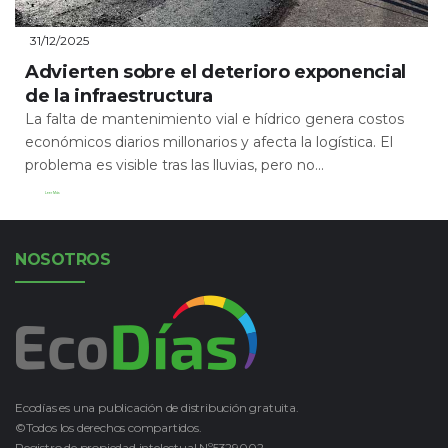
31/12/2025
Advierten sobre el deterioro exponencial
de la infraestructura
La falta de mantenimiento vial e hídrico genera costos
económicos diarios millonarios y afecta la logística. El
problema es visible tras las lluvias, pero no...
Leer Más
NOSOTROS
Ecodías es una publicación de distribución gratuita.
©Todos los derechos compartidos.
Registro de propiedad intelectual Nº5329002