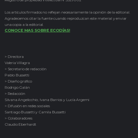
Los artículos firmados no reflejan necesariamente la opinión de la editorial.
Agradecemos citar la fuente cuando reproduzcan este material y enviar
una copia a la editorial.
CONOCE MAS SOBRE ECODÍAS!
> Directora
Valeria Villagra
> Secretario de redacción
Pablo Bussetti
> Diseño gráfico
Rodrigo Galán
> Redacción
Silvana Angelicchio, Ivana Barrios y Lucía Argemi
> Difusión en redes sociales
Santiago Bussetti y Camila Bussetti
> Colaboradores
Claudio Eberhardt