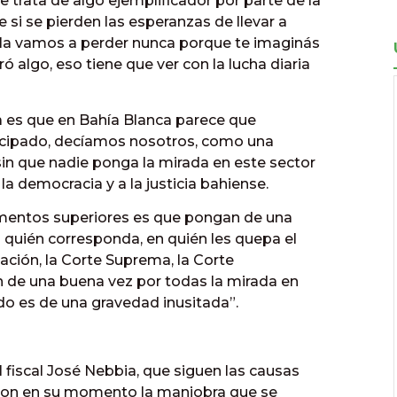
 trata de algo ejemplificador por parte de la
i se pierden las esperanzas de llevar a
no la vamos a perder nunca porque te imaginás
 algo, eso tiene que ver con la lucha diaria
a es que en Bahía Blanca parece que
ncipado, decíamos nosotros, como una
in que nadie ponga la mirada en este sector
la democracia y a la justicia bahiense.
amentos superiores es que pongan de una
 quién corresponda, en quién les quepa el
ación, la Corte Suprema, la Corte
 de una buena vez por todas la mirada en
o es de una gravedad inusitada”.
l fiscal José Nebbia, que siguen las causas
ieron en su momento la maniobra que se