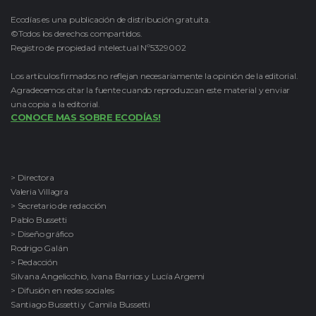
Ecodías es una publicación de distribución gratuita.
©Todos los derechos compartidos.
Registro de propiedad intelectual Nº5329002
Los artículos firmados no reflejan necesariamente la opinión de la editorial.
Agradecemos citar la fuente cuando reproduzcan este material y enviar
una copia a la editorial.
CONOCE MAS SOBRE ECODÍAS!
> Directora
Valeria Villagra
> Secretario de redacción
Pablo Bussetti
> Diseño gráfico
Rodrigo Galán
> Redacción
Silvana Angelicchio, Ivana Barrios y Lucía Argemi
> Difusión en redes sociales
Santiago Bussetti y Camila Bussetti