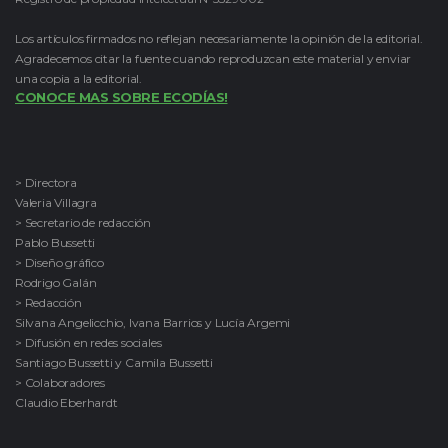
Los artículos firmados no reflejan necesariamente la opinión de la editorial.
Agradecemos citar la fuente cuando reproduzcan este material y enviar
una copia a la editorial.
CONOCE MAS SOBRE ECODÍAS!
> Directora
Valeria Villagra
> Secretario de redacción
Pablo Bussetti
> Diseño gráfico
Rodrigo Galán
> Redacción
Silvana Angelicchio, Ivana Barrios y Lucía Argemi
> Difusión en redes sociales
Santiago Bussetti y Camila Bussetti
> Colaboradores
Claudio Eberhardt