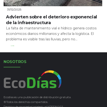
31/12/2025
Advierten sobre el deterioro exponencial
de la infraestructura
La falta de mantenimiento vial e hídrico genera costos
económicos diarios millonarios y afecta la logística. El
problema es visible tras las lluvias, pero no...
Leer Más
NOSOTROS
Ecodías es una publicación de distribución gratuita.
©Todos los derechos compartidos.
Registro de propiedad intelectual Nº5329002