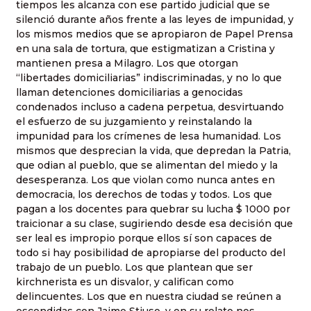
tiempos les alcanza con ese partido judicial que se
silenció durante años frente a las leyes de impunidad, y
los mismos medios que se apropiaron de Papel Prensa
en una sala de tortura, que estigmatizan a Cristina y
mantienen presa a Milagro. Los que otorgan
“libertades domiciliarias” indiscriminadas, y no lo que
llaman detenciones domiciliarias a genocidas
condenados incluso a cadena perpetua, desvirtuando
el esfuerzo de su juzgamiento y reinstalando la
impunidad para los crímenes de lesa humanidad. Los
mismos que desprecian la vida, que depredan la Patria,
que odian al pueblo, que se alimentan del miedo y la
desesperanza. Los que violan como nunca antes en
democracia, los derechos de todas y todos. Los que
pagan a los docentes para quebrar su lucha $ 1000 por
traicionar a su clase, sugiriendo desde esa decisión que
ser leal es impropio porque ellos sí son capaces de
todo si hay posibilidad de apropiarse del producto del
trabajo de un pueblo. Los que plantean que ser
kirchnerista es un disvalor, y califican como
delincuentes. Los que en nuestra ciudad se reúnen a
escondidas con Jaime Stiuso, y en su relato nos