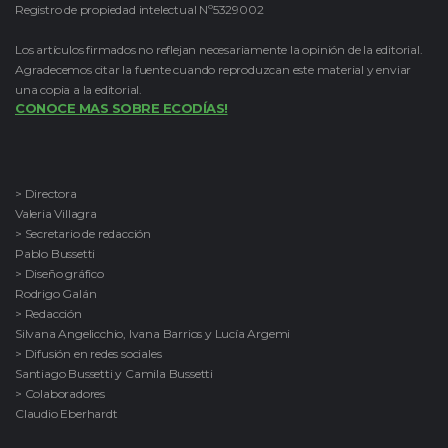
Registro de propiedad intelectual Nº5329002
Los artículos firmados no reflejan necesariamente la opinión de la editorial.
Agradecemos citar la fuente cuando reproduzcan este material y enviar
una copia a la editorial.
CONOCE MAS SOBRE ECODÍAS!
> Directora
Valeria Villagra
> Secretario de redacción
Pablo Bussetti
> Diseño gráfico
Rodrigo Galán
> Redacción
Silvana Angelicchio, Ivana Barrios y Lucía Argemi
> Difusión en redes sociales
Santiago Bussetti y Camila Bussetti
> Colaboradores
Claudio Eberhardt