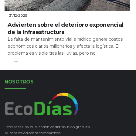
31/12/2025
Advierten sobre el deterioro exponencial
de la infraestructura
La falta de mantenimiento vial e hídrico genera costos
económicos diarios millonarios y afecta la logística. El
problema es visible tras las lluvias, pero no...
Leer Más
NOSOTROS
Ecodías es una publicación de distribución gratuita.
©Todos los derechos compartidos.