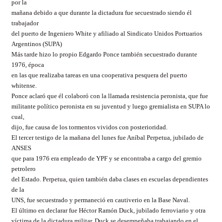
por la
mañana debido a que durante la dictadura fue secuestrado siendo él
trabajador
del puerto de Ingeniero White y afiliado al Sindicato Unidos Portuarios
Argentinos (SUPA)
Más tarde hizo lo propio Edgardo Ponce también secuestrado durante
1976, época
en las que realizaba tareas en una cooperativa pesquera del puerto
whitense.
Ponce aclaró que él colaboró con la llamada resistencia peronista, que fue
militante político peronista en su juventud y luego gremialista en SUPA lo
cual,
dijo, fue causa de los tormentos vividos con posterioridad.
El tercer testigo de la mañana del lunes fue Aníbal Perpetua, jubilado de
ANSES
que para 1976 era empleado de YPF y se encontraba a cargo del gremio
petrolero
del Estado. Perpetua, quien también daba clases en escuelas dependientes
de la
UNS, fue secuestrado y permaneció en cautiverio en la Base Naval.
El último en declarar fue Héctor Ramón Duck, jubilado ferroviario y otra
víctima de la dictadura militar. Duck se desempeñaba trabajando en el