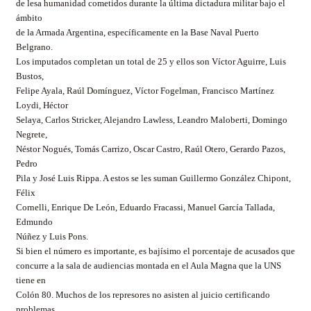
de lesa humanidad cometidos durante la última dictadura militar bajo el
ámbito
de la Armada Argentina, específicamente en la Base Naval Puerto
Belgrano.
Los imputados completan un total de 25 y ellos son Víctor Aguirre, Luis
Bustos,
Felipe Ayala, Raúl Domínguez, Víctor Fogelman, Francisco Martínez
Loydi, Héctor
Selaya, Carlos Stricker, Alejandro Lawless, Leandro Maloberti, Domingo
Negrete,
Néstor Nogués, Tomás Carrizo, Oscar Castro, Raúl Otero, Gerardo Pazos,
Pedro
Pila y José Luis Rippa. A estos se les suman Guillermo González Chipont,
Félix
Cornelli, Enrique De León, Eduardo Fracassi, Manuel García Tallada,
Edmundo
Núñez y Luis Pons.
Si bien el número es importante, es bajísimo el porcentaje de acusados que
concurre a la sala de audiencias montada en el Aula Magna que la UNS
tiene en
Colón 80. Muchos de los represores no asisten al juicio certificando
problemas