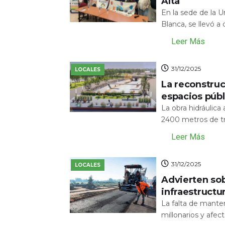
Alta
En la sede de la 
Blanca, se llevó a
Leer Más
31/12/2025
LOCALES
La reconstru
espacios públ
La obra hidráulic
2400 metros de tr
Leer Más
31/12/2025
LOCALES
Advierten sob
infraestructu
La falta de mante
millonarios y afecta