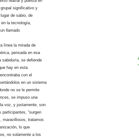
exto teatral y puesta en
grupal significativo y
 lugar de sabio, de
en la tecnología,
s un llamado
a línea la mirada de
nérica, pensada en esa
 sabiduría, se defiende
 que hay en esta
 encontraba con el
nsertándolos en un sistema
donde no se le permite
onces, se impuso una
la voz, y justamente, son
s participantes, “surgen
s, maravillosos, tratamos
anización, lo que
tos, no solamente a los