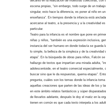
decantó en la realización de muestras colectivas, con t
escena propias, “sin embargo, todo surge de un trabajo 
singular, esto hace la diferencia, es poner al niño en un
enseñanza”. En tiempos donde la infancia está anclada 
acercarse al teatro, a la presencia y a la creatividad e
particular.
Teatro para la infancia es el nombre que pone en primer
niñas y niños, “también es una expresión inclusiva, ge
instancia del ser humano en donde todavía se guarda la
lo simple, la belleza de la simpleza y de la creatividad
etapa”. En la búsqueda de obras para niños, Falcón se
hallazgo de textos que impartían una mirada adulta, “i
adolescentoide, en el teatro comercial especialmente, 
buscar sino que le da respuestas, quema etapas”. Ent
pregunta, cuáles son los temas donde la infancia toma 
aquellas creaciones que parten de las ideas de los y la
en este ámbito relatos fantásticos y súper disparatado
de llevarlos adelante, después le doy el matiz en la org
tienen en común es que cada texto interpela a los adul