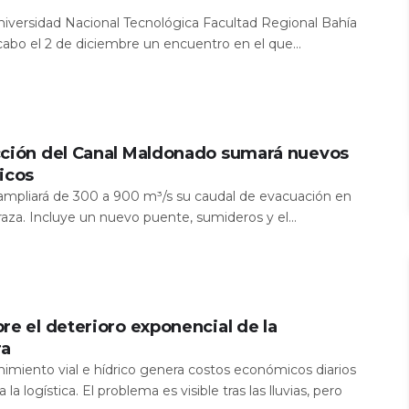
Universidad Nacional Tecnológica Facultad Regional Bahía
 cabo el 2 de diciembre un encuentro en el que...
cción del Canal Maldonado sumará nuevos
icos
a ampliará de 300 a 900 m³/s su caudal de evacuación en
aza. Incluye un nuevo puente, sumideros y el...
re el deterioro exponencial de la
ra
nimiento vial e hídrico genera costos económicos diarios
 la logística. El problema es visible tras las lluvias, pero