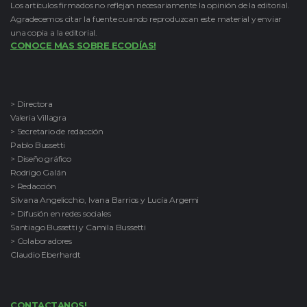
Los artículos firmados no reflejan necesariamente la opinión de la editorial.
Agradecemos citar la fuente cuando reproduzcan este material y enviar
una copia a la editorial.
CONOCE MAS SOBRE ECODÍAS!
> Directora
Valeria Villagra
> Secretario de redacción
Pablo Bussetti
> Diseño gráfico
Rodrigo Galán
> Redacción
Silvana Angelicchio, Ivana Barrios y Lucía Argemi
> Difusión en redes sociales
Santiago Bussetti y Camila Bussetti
> Colaboradores
Claudio Eberhardt
CONTACTANOS!