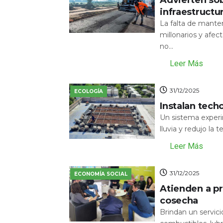
infraestructu
La falta de mante
millonarios y afecta
no...
Leer Más
31/12/2025
ECOLOGÍA
Instalan tech
Un sistema experi
lluvia y redujo la 
Leer Más
31/12/2025
ECONOMÍA SOCIAL
Atienden a pr
cosecha
Brindan un servic