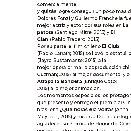
comercialmente
y quizás logre conseguir un poco más de
Dolores Fonzi y Guillermo Franchella 
mejor actriz y actor por sus roles en
La
patota
(Santiago Mitre; 2015) y
El
Clan
(Pablo Trapero; 2015).
Por su parte, el film chileno
El Club
(Pablo Larraín; 2015) se llevó la estatui
(Jayro Bustamante; 2015) a la
mejor opera prima; la coproducción ch
Guzmán; 2015) al mejor documental y e
Atrapa la Bandera
(Enrique Gato;
2015) a la mejor animación.
Los momentos especiales los protagon
que presentó y entregó el premio al Cin
brasileña
¿Qué horas ela volta?
(Anna
Muylaert; 2015) y Ricardo Darín que logr
agradecer su Premio de Honor del Cine
necesidad de que los profesionales de l