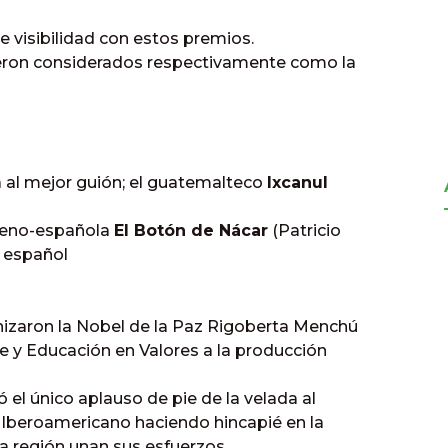
 visibilidad con estos premios.
fueron considerados respectivamente como la
lla al mejor guión; el guatemalteco
Ixcanul
ileno-española
El Botón de Nácar
(Patricio
l español
izaron la Nobel de la Paz Rigoberta Menchú
e y Educación en Valores a la producción
ó el único aplauso de pie de la velada al
 Iberoamericano haciendo hincapié en la
a región unan sus esfuerzos.