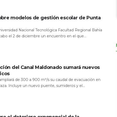
obre modelos de gestión escolar de Punta
Universidad Nacional Tecnológica Facultad Regional Bahía
 cabo el 2 de diciembre un encuentro en el que...
cción del Canal Maldonado sumará nuevos
icos
a ampliará de 300 a 900 m³/s su caudal de evacuación en
aza. Incluye un nuevo puente, sumideros y el...
re el deterioro exponencial de la