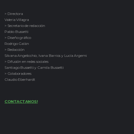
> Directora
Valeria Villagra
> Secretario de redacción
Pablo Bussetti
> Diseño gráfico
Rodrigo Galán
> Redacción
Silvana Angelicchio, Ivana Barrios y Lucía Argemi
> Difusión en redes sociales
Santiago Bussetti y Camila Bussetti
> Colaboradores
Claudio Eberhardt
CONTACTANOS!