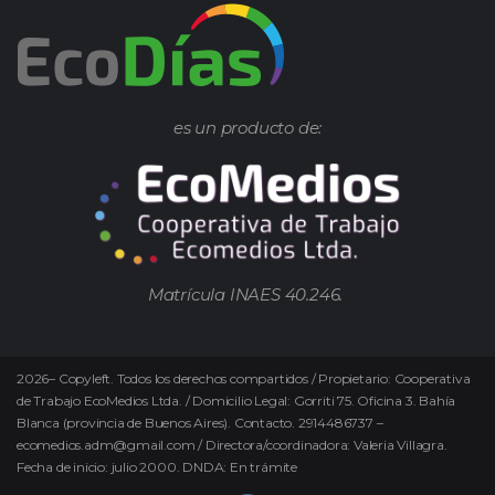
es un producto de:
Matrícula INAES 40.246.
2026
–
Copyleft.
Todos los derechos compartidos / Propietario: Cooperativa
de Trabajo EcoMedios Ltda. / Domicilio Legal: Gorriti 75. Oficina 3. Bahía
Blanca (provincia de Buenos Aires). Contacto. 2914486737 –
ecomedios.adm@gmail.com / Directora/coordinadora: Valeria Villagra.
Fecha de inicio: julio 2000. DNDA: En trámite