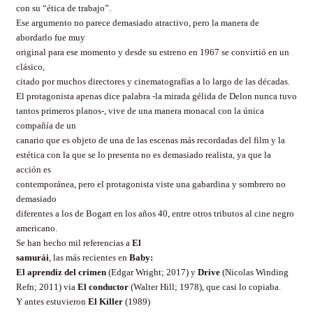
con su “ética de trabajo”.
Ese argumento no parece demasiado atractivo, pero la manera de
abordarlo fue muy
original para ese momento y desde su estreno en 1967 se convirtió en un
clásico,
citado por muchos directores y cinematografías a lo largo de las décadas.
El protagonista apenas dice palabra -la mirada gélida de Delon nunca tuvo
tantos primeros planos-, vive de una manera monacal con la única
compañía de un
canario que es objeto de una de las escenas más recordadas del film y la
estética con la que se lo presenta no es demasiado realista, ya que la
acción es
contemporánea, pero el protagonista viste una gabardina y sombrero no
demasiado
diferentes a los de Bogart en los años 40, entre otros tributos al cine negro
americano.
Se han hecho mil referencias a
El
samurái
, las más recientes en
Baby:
El aprendiz del crimen
(Edgar Wright; 2017) y
Drive
(Nicolas Winding
Refn; 2011) via
El conductor
(Walter Hill; 1978), que casi lo copiaba.
Y antes estuvieron
El Killer
(1989)